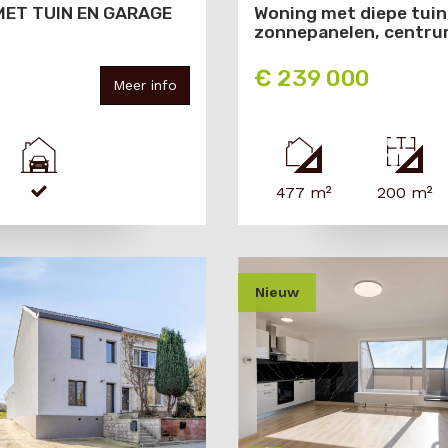
Woning met diepe tuin
ET TUIN EN GARAGE
zonnepanelen, centru
€ 239 000
Meer info
477 m²
200 m²
nieuw