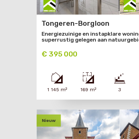
Tongeren-Borgloon
Energiezuinige en instapklare wonin
superrustig gelegen aan natuurgebi
€ 395 000
1 145 m²
169 m²
3
nieuw