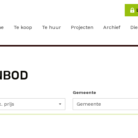
me
Te koop
Te huur
Projecten
Archief
Di
NBOD
Gemeente
. prijs
Gemeente