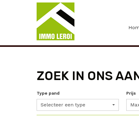
Menu overslaan en naar de inhoud gaan
Ho
ZOEK IN ONS AA
Type pand
Prijs
Selecteer een type
Max