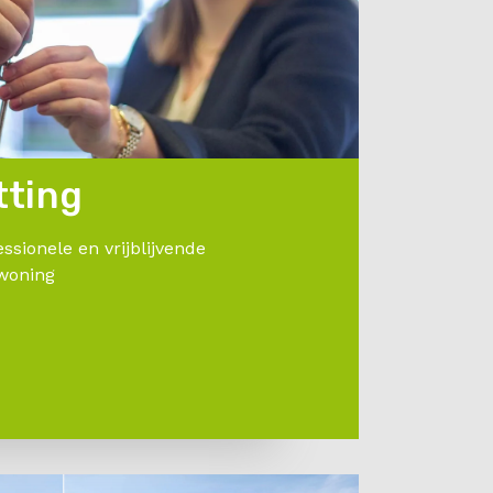
tting
ssionele en vrijblijvende
woning