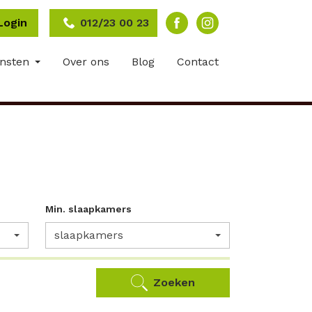
Login
012/23 00 23
ensten
Over ons
Blog
Contact
Min. slaapkamers
slaapkamers
Zoeken