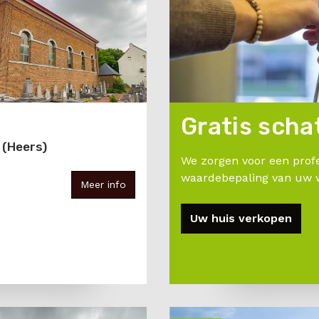
Gratis scha
 (Heers)
We zorgen voor een profe
waardebepaling van uw 
Meer info
Uw huis verkopen