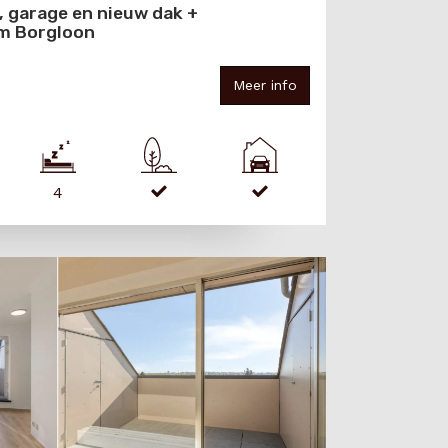
, garage en nieuw dak +
m Borgloon
Meer info
4