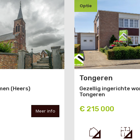
optie
Tongeren
Gezellig ingerichte w
lmen (Heers)
Tongeren
€ 215 000
Meer info