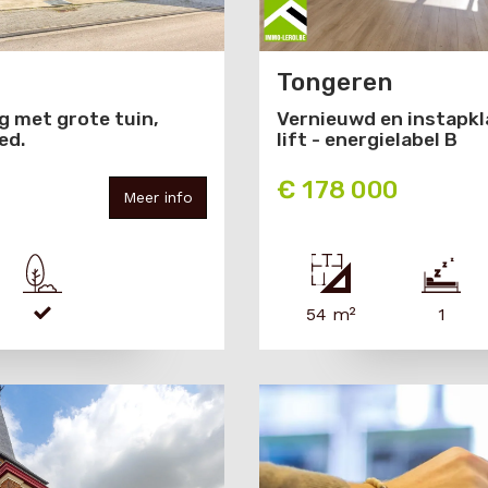
Tongeren
g met grote tuin,
Vernieuwd en instapk
ed.
lift - energielabel B
€ 178 000
Meer info
54 m²
1