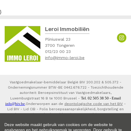
}
Leroi Immobiliën
Pliniuswal 23
3700 Tongeren
012/23 00 23
info@immo-leroi.be
Vastgoedmakelaar-bemiddelaar België BIV 200.202 & 505.372 -
Ondernemingsnummer BTW-BE 0442.676.722 - Toezichthoudende
autoriteit: Beroepsinstituut van Vastgoedmakelaars,
Tel. 02 505 38 50 - Email
Luxemburgstraat 16 B te 1000 Brussel -
info@biv.be
.
Onderworpen aan de
deontologische code van het BIV
-
Lid BIV - Lid CIB - Polis beroepsaansprakelijkheid, borgstelling en
waarborgorganisme derdengelden via NV AXA Belgium 730.390.160,
7303793800150 en 7303793820141.
Deze website maakt gebruik van cookies om de website te
analyseren en het gebruiksgemak te vergroten. Door gebruik te