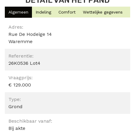
DETAIL VAN HET PAND
Algemeen
Indeling
Comfort
Wettelijke gegevens
Algemeen
Adres:
Rue De Hodeige 14
Waremme
Referentie:
26K0536 Lot4
Vraagprijs:
€ 129.000
Type:
Grond
Beschikbaar vanaf:
Bij akte