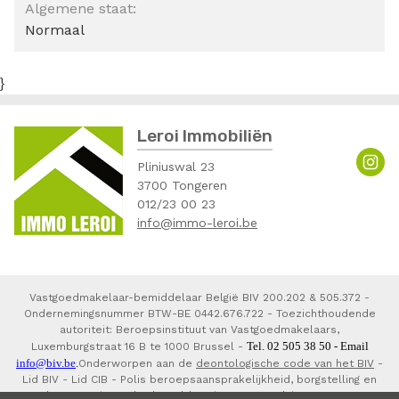
Algemene staat:
Normaal
}
Leroi Immobiliën
Pliniuswal 23
3700 Tongeren
012/23 00 23
info@immo-leroi.be
Vastgoedmakelaar-bemiddelaar België BIV 200.202 & 505.372 -
Ondernemingsnummer BTW-BE 0442.676.722 - Toezichthoudende
autoriteit: Beroepsinstituut van Vastgoedmakelaars,
Tel. 02 505 38 50 - Email
Luxemburgstraat 16 B te 1000 Brussel -
info@biv.be
.
Onderworpen aan de
deontologische code van het BIV
-
Lid BIV - Lid CIB - Polis beroepsaansprakelijkheid, borgstelling en
waarborgorganisme derdengelden via NV AXA Belgium 730.390.160,