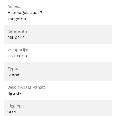
Algemeen
Adres:
Hoefnagelstraat 7
Tongeren
Referentie:
26K0545
Vraagprijs:
€ 210.000
Type:
Grond
Beschikbaar vanaf:
Bij akte
Ligging:
Stad