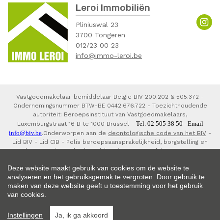
Leroi Immobiliën
Pliniuswal 23
3700 Tongeren
012/23 00 23
info@immo-leroi.be
Vastgoedmakelaar-bemiddelaar België BIV 200.202 & 505.372 -
Ondernemingsnummer BTW-BE 0442.676.722 - Toezichthoudende
autoriteit: Beroepsinstituut van Vastgoedmakelaars,
Tel. 02 505 38 50 - Email
Luxemburgstraat 16 B te 1000 Brussel -
info@biv.be
.
Onderworpen aan de
deontologische code van het BIV
-
Lid BIV - Lid CIB - Polis beroepsaansprakelijkheid, borgstelling en
waarborgorganisme derdengelden via NV AXA Belgium 730.390.160,
7303793800150 en 7303793820141.
Deze website maakt gebruik van cookies om de website te
analyseren en het gebruiksgemak te vergroten. Door gebruik te
maken van deze website geeft u toestemming voor het gebruik
van cookies.
© 2026 Leroi Immobiliën |
Developed by Zabun
|
Disclaimer
|
Privacy
Instellingen
Ja, ik ga akkoord
policy
|
Cookie policy