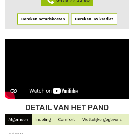
0478 77 32 85
Bereken notariskosten
Bereken uw krediet
DETAIL VAN HET PAND
Algemeen
Indeling
Comfort
Wettelijke gegevens
Algemeen