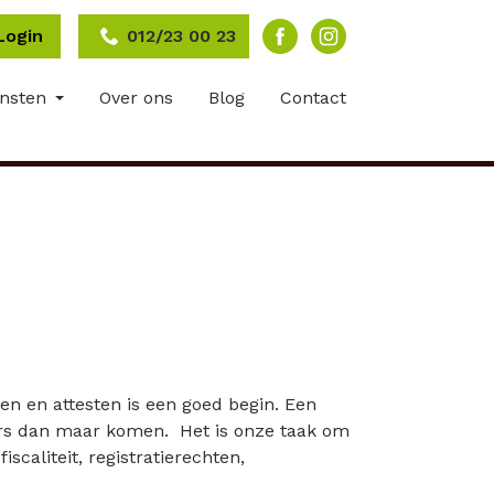
Login
012/23 00 23
ensten
Over ons
Blog
Contact
en en attesten is een goed begin. Een
pers dan maar komen. Het is onze taak om
caliteit, registratierechten,