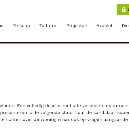
me
Te koop
Te huur
Projecten
Archief
Di
inden. Een volledig dossier met alle verplichte document
oed presenteren is de volgende stap. Laat de kandidaat-ko
te lichten over de woning maar ook op vragen aangaande fis