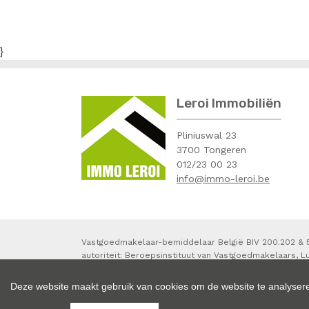
}
Leroi Immobiliën
Pliniuswal 23
3700 Tongeren
012/23 00 23
info@immo-leroi.be
Vastgoedmakelaar-bemiddelaar België BIV 200.202 &
autoriteit: Beroepsinstituut van Vastgoedmakelaars, L
info@biv.be
.
Onderworpen aan de
deontologische code
waarborgorganisme derdengelden via NV AXA Belgium 
Deze website maakt gebruik van cookies om de website te analysere