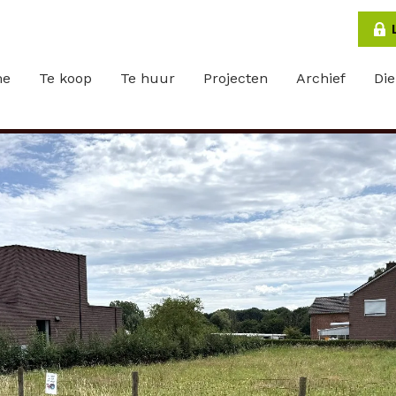
me
Te koop
Te huur
Projecten
Archief
Di