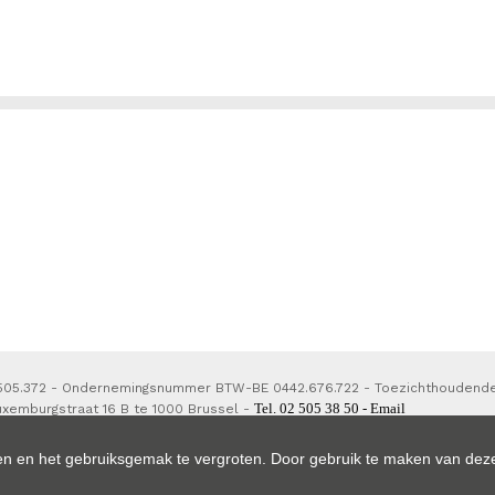
 505.372 - Ondernemingsnummer BTW-BE 0442.676.722 - Toezichthoudend
Tel. 02 505 38 50 - Email
uxemburgstraat 16 B te 1000 Brussel -
 van het BIV
- Lid BIV - Lid CIB - Polis beroepsaansprakelijkheid, borgstel
730.390.160, 7303793800150 en 7303793820141.
n en het gebruiksgemak te vergroten. Door gebruik te maken van deze