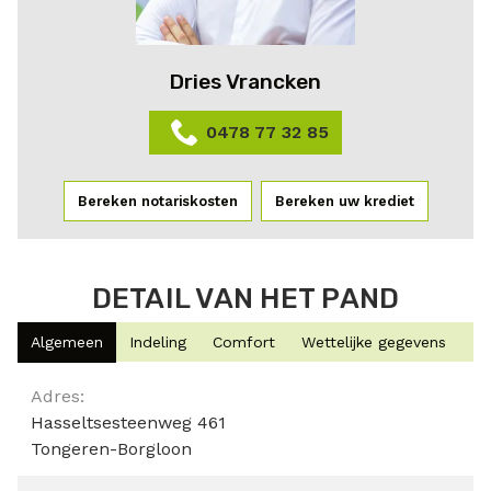
Dries Vrancken
0478 77 32 85
Bereken notariskosten
Bereken uw krediet
DETAIL VAN HET PAND
Algemeen
Indeling
Comfort
Wettelijke gegevens
Algemeen
Adres:
Hasseltsesteenweg 461
Tongeren-Borgloon