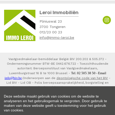
Leroi Immobiliën
Pliniuswal 23
3700 Tongeren
012/23 00 23
info@immo-leroi.be
Vastgoedmakelaar-bemiddelaar België BIV 200.202 & 505.372 -
Ondernemingsnummer BTW-BE 0442.676.722 - Toezichthoudende
autoriteit: Beroepsinstituut van Vastgoedmakelaars,
Tel. 02 505 38 50 - Email
Luxemburgstraat 16 B te 1000 Brussel -
info@biv.be
.
Onderworpen aan de
deontologische code van het BIV
-
Lid BIV - Lid CIB - Polis beroepsaansprakelijkheid, borgstelling en
waarborgorganisme derdengelden via NV AXA Belgium 730.390.160,
7303793800150 en 7303793820141.
Deze website maakt gebruik van cookies om de website te
analyseren en het gebruiksgemak te vergroten. Door gebruik te
maken van deze website geeft u toestemming voor het gebruik
van cookies.