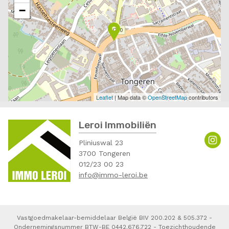
−
Leaflet
| Map data ©
OpenStreetMap
contributors
Leroi Immobiliën
Pliniuswal 23
3700 Tongeren
012/23 00 23
info@immo-leroi.be
Vastgoedmakelaar-bemiddelaar België BIV 200.202 & 505.372 -
Ondernemingsnummer BTW-BE 0442.676.722 - Toezichthoudende