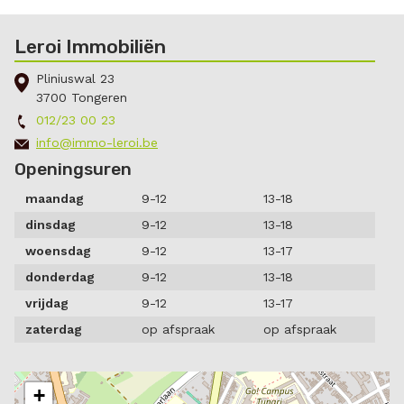
Leroi Immobiliën
Pliniuswal 23
3700 Tongeren
012/23 00 23
info@immo-leroi.be
Openingsuren
maandag
9-12
13-18
dinsdag
9-12
13-18
woensdag
9-12
13-17
donderdag
9-12
13-18
vrijdag
9-12
13-17
zaterdag
op afspraak
op afspraak
+