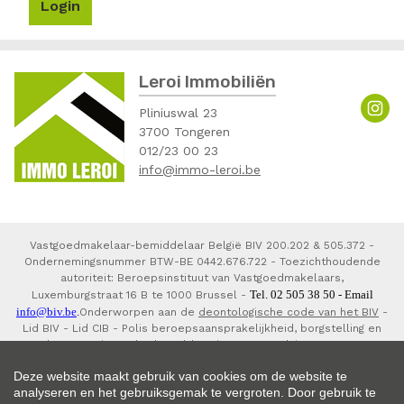
Login
Leroi Immobiliën
Pliniuswal 23
3700 Tongeren
012/23 00 23
info@immo-leroi.be
Vastgoedmakelaar-bemiddelaar België BIV 200.202 & 505.372 -
Ondernemingsnummer BTW-BE 0442.676.722 - Toezichthoudende
autoriteit: Beroepsinstituut van Vastgoedmakelaars,
Tel. 02 505 38 50 - Email
Luxemburgstraat 16 B te 1000 Brussel -
info@biv.be
.
Onderworpen aan de
deontologische code van het BIV
-
Lid BIV - Lid CIB - Polis beroepsaansprakelijkheid, borgstelling en
waarborgorganisme derdengelden via NV AXA Belgium 730.390.160,
7303793800150 en 7303793820141.
Deze website maakt gebruik van cookies om de website te
analyseren en het gebruiksgemak te vergroten. Door gebruik te