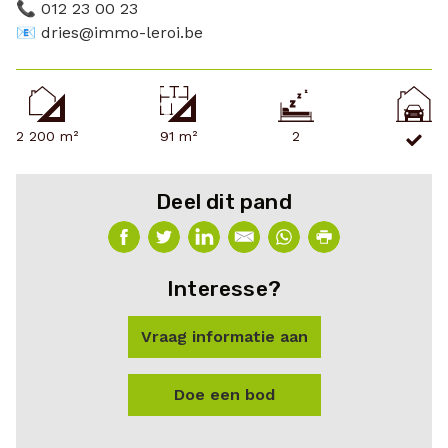
📞 012 23 00 23
📧 dries@immo-leroi.be
2 200 m²
91 m²
2
Deel dit pand
Interesse?
Vraag informatie aan
Doe een bod