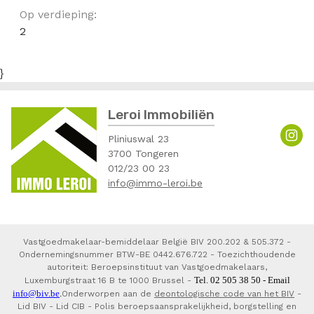
Op verdieping:
2
}
Leroi Immobiliën
Pliniuswal 23
3700 Tongeren
012/23 00 23
info@immo-leroi.be
Vastgoedmakelaar-bemiddelaar België BIV 200.202 & 505.372 -
Ondernemingsnummer BTW-BE 0442.676.722 - Toezichthoudende
autoriteit: Beroepsinstituut van Vastgoedmakelaars,
Tel. 02 505 38 50 - Email
Luxemburgstraat 16 B te 1000 Brussel -
info@biv.be
.
Onderworpen aan de
deontologische code van het BIV
-
Lid BIV - Lid CIB - Polis beroepsaansprakelijkheid, borgstelling en