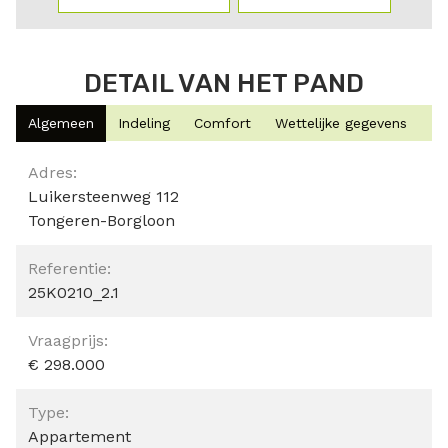
DETAIL VAN HET PAND
Algemeen
Indeling
Comfort
Wettelijke gegevens
Algemeen
Adres:
Luikersteenweg 112
Tongeren-Borgloon
Referentie:
25K0210_2.1
Vraagprijs:
€ 298.000
Type:
Appartement