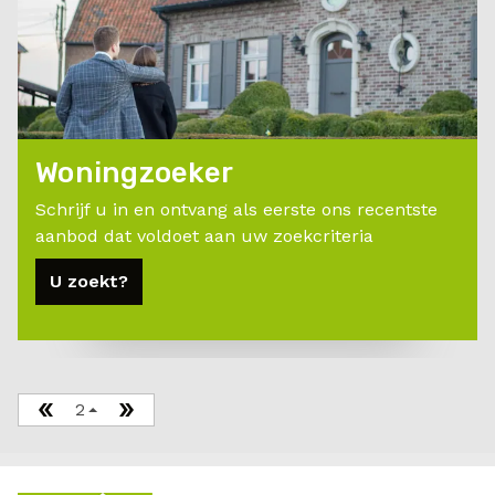
Woningzoeker
Schrijf u in en ontvang als eerste ons recentste
aanbod dat voldoet aan uw zoekcriteria
U zoekt?
2