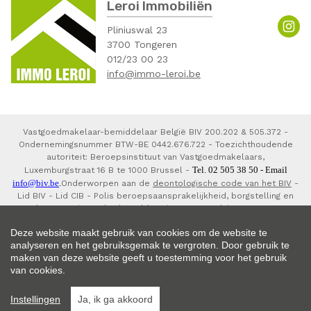
Leroi Immobiliën
Pliniuswal 23
3700 Tongeren
012/23 00 23
info@immo-leroi.be
Vastgoedmakelaar-bemiddelaar België BIV 200.202 & 505.372 -
Ondernemingsnummer BTW-BE 0442.676.722 - Toezichthoudende
autoriteit: Beroepsinstituut van Vastgoedmakelaars,
Tel. 02 505 38 50 - Email
Luxemburgstraat 16 B te 1000 Brussel -
info@biv.be
.
Onderworpen aan de
deontologische code van het BIV
-
Lid BIV - Lid CIB - Polis beroepsaansprakelijkheid, borgstelling en
waarborgorganisme derdengelden via NV AXA Belgium 730.390.160,
7303793800150 en 7303793820141.
Deze website maakt gebruik van cookies om de website te
analyseren en het gebruiksgemak te vergroten. Door gebruik te
maken van deze website geeft u toestemming voor het gebruik
van cookies.
© 2026 Leroi Immobiliën |
Developed by Zabun
|
Disclaimer
|
Privacy
Instellingen
Ja, ik ga akkoord
policy
|
Cookie policy