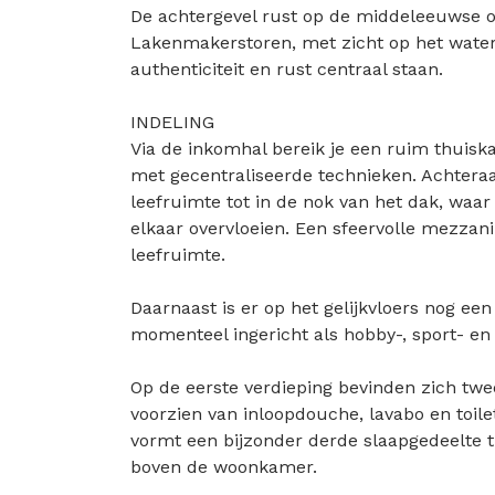
De achtergevel rust op de middeleeuwse o
Lakenmakerstoren, met zicht op het water
authenticiteit en rust centraal staan.
INDELING
Via de inkomhal bereik je een ruim thuiska
met gecentraliseerde technieken. Achter
leefruimte tot in de nok van het dak, waa
elkaar overvloeien. Een sfeervolle mezzan
leefruimte.
Daarnaast is er op het gelijkvloers nog ee
momenteel ingericht als hobby-, sport- en
Op de eerste verdieping bevinden zich tw
voorzien van inloopdouche, lavabo en toil
vormt een bijzonder derde slaapgedeelte 
boven de woonkamer.