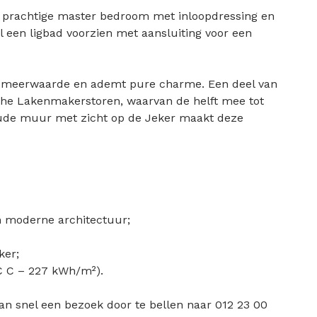
n prachtige master bedroom met inloopdressing en
 een ligbad voorzien met aansluiting voor een
te meerwaarde en ademt pure charme. Een deel van
ische Lakenmakerstoren, waarvan de helft mee tot
oude muur met zicht op de Jeker maakt deze
n moderne architectuur;
ker;
PC C – 227 kWh/m²).
dan snel een bezoek door te bellen naar 012 23 00