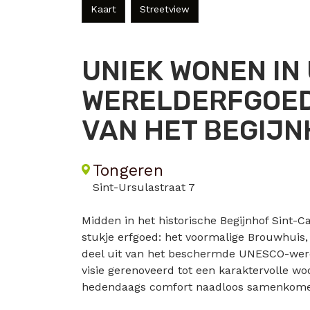
Kaart
Streetview
UNIEK WONEN IN
WERELDERFGOED
VAN HET BEGIJN
Tongeren
Sint-Ursulastraat 7
Midden in het historische Begijnhof Sint-Ca
stukje erfgoed: het voormalige Brouwhui
deel uit van het beschermde UNESCO-were
visie gerenoveerd tot een karaktervolle w
hedendaags comfort naadloos samenkom