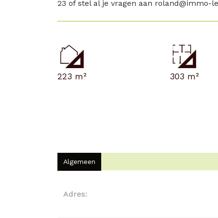
23 of stel al je vragen aan roland@immo-le
223 m²
303 m²
Algemeen
Algemeen
Adres: