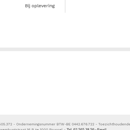
Bij oplevering
 505.372 - Ondernemingsnummer BTW-BE 0442.676.722 - Toezichthoudend
Tel. 02 505 38 50 - Email
uxemburgstraat 16 B te 1000 Brussel -