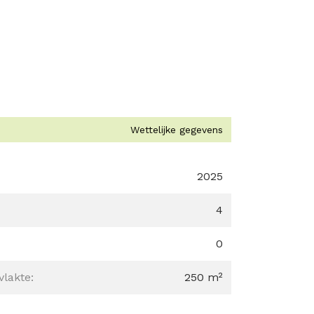
Wettelijke gegevens
2025
4
0
lakte:
250 m²