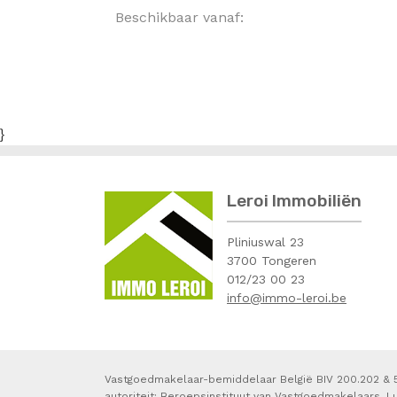
Beschikbaar vanaf:
}
Leroi Immobiliën
Pliniuswal 23
3700 Tongeren
012/23 00 23
info@immo-leroi.be
Vastgoedmakelaar-bemiddelaar België BIV 200.202 &
autoriteit: Beroepsinstituut van Vastgoedmakelaars, L