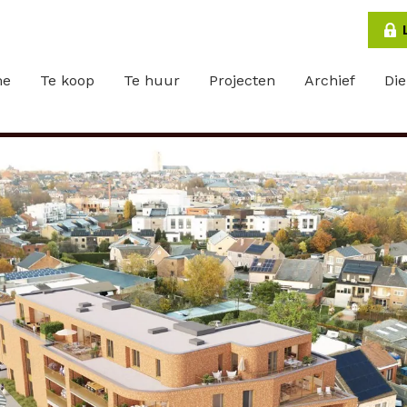
me
Te koop
Te huur
Projecten
Archief
Di