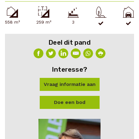
558 m²
259 m²
3
Deel dit pand
Interesse?
Vraag informatie aan
Doe een bod