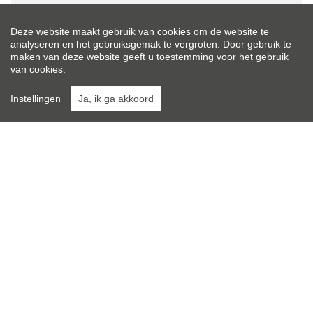
Ligging:
Stad centrum
Deze website maakt gebruik van cookies om de website te
analyseren en het gebruiksgemak te vergroten. Door gebruik te
maken van deze website geeft u toestemming voor het gebruik
Perceeloppervlakte:
van cookies.
438 m²
Instellingen
Ja, ik ga akkoord
Perceelbreedte:
10,5 m
Perceeldiepte:
41 m
Bewoonbare opp.:
176 m²
Type constructie:
Traditioneel
Bouwjaar: