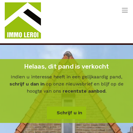
Menu overslaan en naar de inhoud gaan
Helaas, dit pand is verkocht
Indien u interesse heeft in een gelijkaardig pand,
schrijf u dan in
op onze nieuwsbrief en blijf op de
hoogte van ons
recentste aanbod
.
Schrijf u in