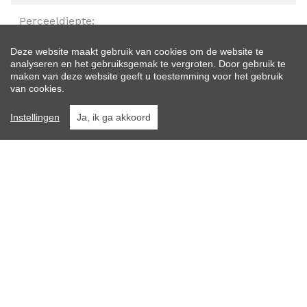
Perceeldiepte:
30 m
Deze website maakt gebruik van cookies om de website te
analyseren en het gebruiksgemak te vergroten. Door gebruik te
Bewoonbare opp.:
maken van deze website geeft u toestemming voor het gebruik
136 m²
van cookies.
Instellingen
Ja, ik ga akkoord
Type constructie:
Traditioneel
Bouwjaar:
1950
Renovatiejaar:
2010
Gevelbreedte:
5 m