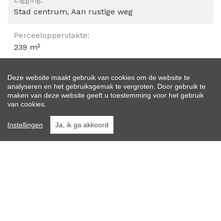
Stad centrum, Aan rustige weg
Perceeloppervlakte:
239 m²
Perceelbreedte:
Deze website maakt gebruik van cookies om de website te
8,5 m
analyseren en het gebruiksgemak te vergroten. Door gebruik te
maken van deze website geeft u toestemming voor het gebruik
van cookies.
Perceeldiepte:
28 m
Instellingen
Ja, ik ga akkoord
Bewoonbare opp.:
248 m²
Type constructie:
Traditioneel
Bouwjaar: