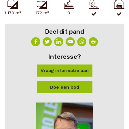
1 170 m²
172 m²
3
Deel dit pand
Interesse?
Vraag informatie aan
Doe een bod