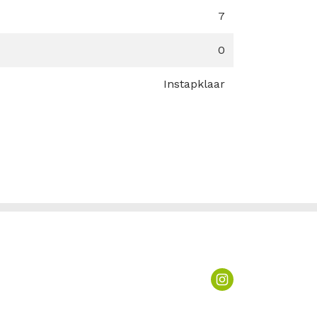
7
0
Instapklaar