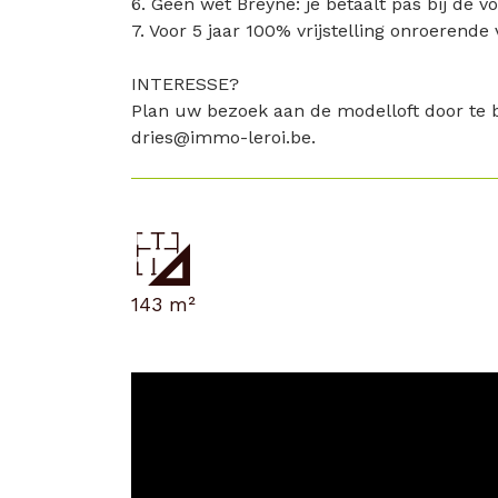
6. Geen wet Breyne: je betaalt pas bij de v
7. Voor 5 jaar 100% vrijstelling onroerende
INTERESSE?
Plan uw bezoek aan de modelloft door te b
dries@immo-leroi.be.
143 m²