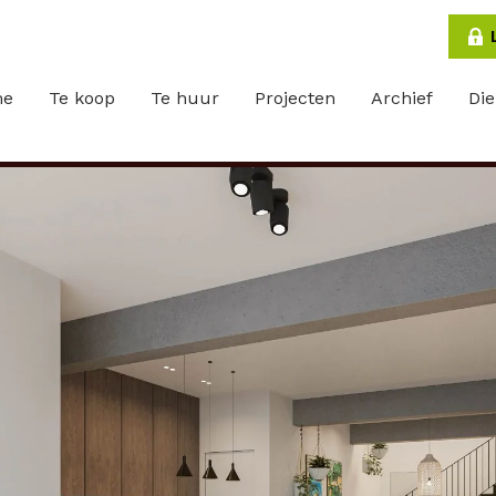
me
Te koop
Te huur
Projecten
Archief
Di