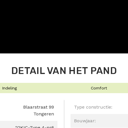
DETAIL VAN HET PAND
Indeling
Comfort
Blaarstraat 99
Type constructie:
Tongeren
Bouwjaar:
22KIC-Type 4-nr6