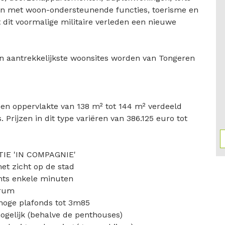
en met woon-ondersteunende functies, toerisme en
 dit voormalige militaire verleden een nieuwe
n aantrekkelijkste woonsites worden van Tongeren
en oppervlakte van 138 m² tot 144 m² verdeeld
Prijzen in dit type variëren van 386.125 euro tot
IE 'IN COMPAGNIE'
et zicht op de stad
chts enkele minuten
trum
 hoge plafonds tot 3m85
mogelijk (behalve de penthouses)