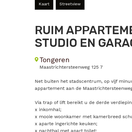
Kaart
Streetview
RUIM APPARTEM
STUDIO EN GARA
Tongeren
Maastrichtersteenweg 125 7
Net buiten het stadscentrum, op vijf minuut
appartement aan de Maastrichtersteenweg
Via trap of lift bereikt u de derde verdiep
x inkomhal;
x mooie woonkamer met kamerbreed schuif
x aparte ingerichte keuken;
x nachthal met apart toilet;