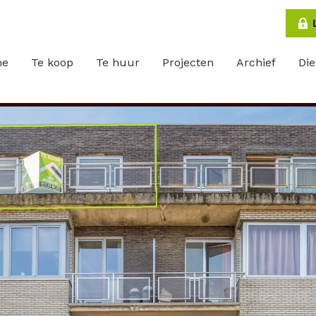
me
Te koop
Te huur
Projecten
Archief
Di