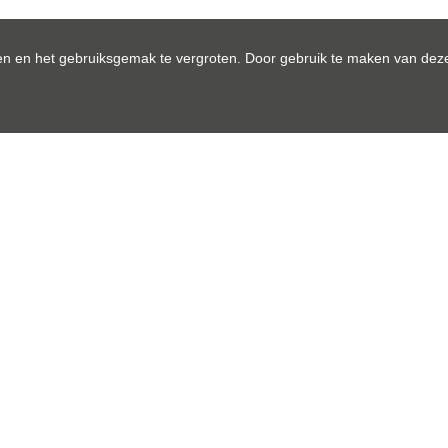
n en het gebruiksgemak te vergroten. Door gebruik te maken van deze
DETAIL VAN HET PAND
Indeling
Comfort
Bosstraat 54
Ligging:
Tongeren-Borgloon
Bewoonbare opp.:
25H0643
Type constructie:
Verhuurd
Bouwjaar:
Woning
Algemene staat:
Onmiddellijk