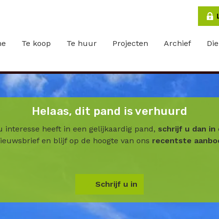
me
Te koop
Te huur
Projecten
Archief
Di
Helaas, dit pand is verhuurd
u interesse heeft in een gelijkaardig pand,
schrijf u dan in
ieuwsbrief en blijf op de hoogte van ons
recentste aanbo
Schrijf u in