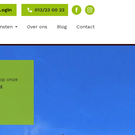
Login
012/23 00 23
ensten
Over ons
Blog
Contact
op onze
d
.