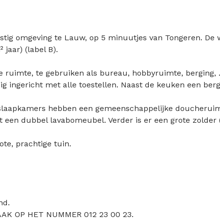
stig omgeving te Lauw, op 5 minuutjes van Tongeren. De 
jaar) (label B).
te ruimte, te gebruiken als bureau, hobbyruimte, berging
edig ingericht met alle toestellen. Naast de keuken een b
 2 slaapkamers hebben een gemeenschappelijke doucherui
t een dubbel lavabomeubel. Verder is er een grote zolder (
te, prachtige tuin.
nd.
AK OP HET NUMMER 012 23 00 23.