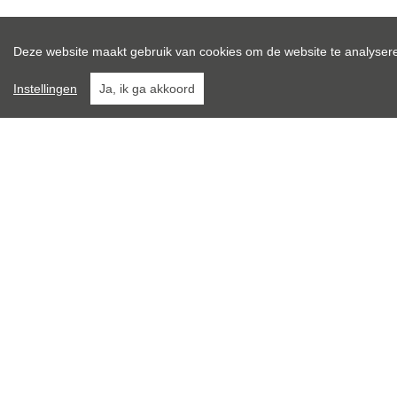
Deze website maakt gebruik van cookies om de website te analysere
Gratis schatting
Instellingen
Ja, ik ga akkoord
Algemeen
Algemeen
Adres:
Referentie:
Prijs:
Type:
Beschikbaar vanaf: