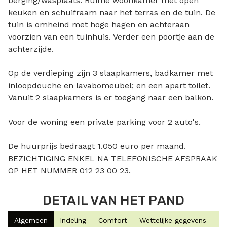
berging/wasplaats. Ruime woonkamer met open
keuken en schuifraam naar het terras en de tuin. De
tuin is omheind met hoge hagen en achteraan
voorzien van een tuinhuis. Verder een poortje aan de
achterzijde.
Op de verdieping zijn 3 slaapkamers, badkamer met
inloopdouche en lavabomeubel; en een apart toilet.
Vanuit 2 slaapkamers is er toegang naar een balkon.
Voor de woning een private parking voor 2 auto's.
De huurprijs bedraagt 1.050 euro per maand.
BEZICHTIGING ENKEL NA TELEFONISCHE AFSPRAAK
OP HET NUMMER 012 23 00 23.
DETAIL VAN HET PAND
Algemeen
Indeling
Comfort
Wettelijke gegevens