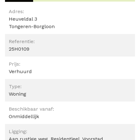
Algemeen
Adres:
Heuveldal 3
Tongeren-Borgloon
Referentie:
25H0109
Prijs:
Verhuurd
Type:
Woning
Beschikbaar vanaf:
Onmiddellijk
Ligging:
Aan rustige weg, Residentieel, Voorstad