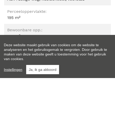
Perceeloppervlakte:
195 m²
Bewoonbare opp.:
125 m²
Deze website maakt gebruik van cookies om de website te
Type constructie:
analyseren en het gebruiksgemak te vergroten. Door gebruik te
Traditioneel
maken van deze website geeft u toestemming voor het gebruik
van cookies.
Bouwjaar:
Instellingen
Ja, ik ga akkoord
2016
Algemene staat:
Instapklaar
}