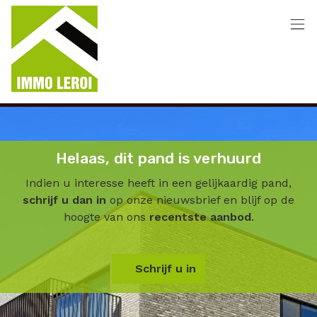
Menu overslaan en naar de inhoud gaan
Helaas, dit pand is verhuurd
Indien u interesse heeft in een gelijkaardig pand,
schrijf u dan in
op onze nieuwsbrief en blijf op de
hoogte van ons
recentste aanbod
.
Schrijf u in