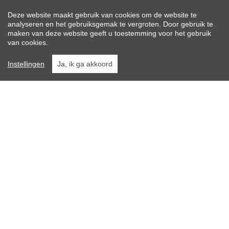
Type constructie:
Deze website maakt gebruik van cookies om de website te
Traditioneel
analyseren en het gebruiksgemak te vergroten. Door gebruik te
maken van deze website geeft u toestemming voor het gebruik
van cookies.
Bouwjaar:
2019
Instellingen
Ja, ik ga akkoord
Op verdieping:
3
Algemene staat:
Luxe-afwerking
Totale kosten:
€ 50/maand
}
Leroi Immobiliën