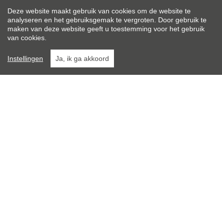
Bouwjaar:
Deze website maakt gebruik van cookies om de website te
2011
analyseren en het gebruiksgemak te vergroten. Door gebruik te
maken van deze website geeft u toestemming voor het gebruik
Bouwlagen:
van cookies.
4
Instellingen
Ja, ik ga akkoord
Op verdieping:
1
Algemene staat:
Instapklaar
Totale kosten:
€ 120/maand
}
Leroi Immobiliën