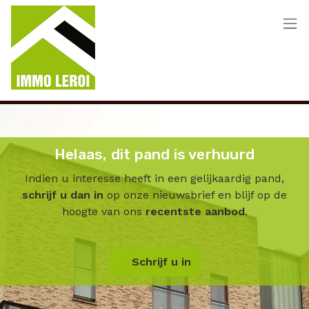
Menu overslaan en naar de inhoud gaan
Helaas, dit pand is verhuurd
Indien u interesse heeft in een gelijkaardig pand,
schrijf u dan in
op onze nieuwsbrief en blijf op de
hoogte van ons
recentste aanbod
.
Schrijf u in