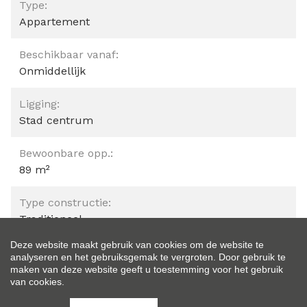
Type:
Appartement
Beschikbaar vanaf:
Onmiddellijk
Ligging:
Stad centrum
Bewoonbare opp.:
89 m²
Type constructie:
Traditioneel
Deze website maakt gebruik van cookies om de website te
Bouwjaar:
analyseren en het gebruiksgemak te vergroten. Door gebruik te
2007
maken van deze website geeft u toestemming voor het gebruik
van cookies.
Op verdieping: