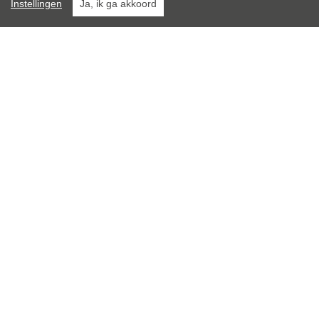
Instellingen
Ja, ik ga akkoord
2
Algemene staat:
Instapklaar
Totale kosten:
€ 80/maand
}
Leroi Immobiliën
Pliniuswal 23
3700 Tongeren
012/23 00 23
info@immo-leroi.be