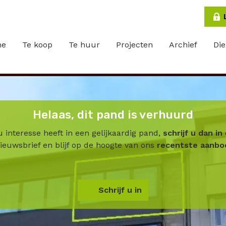
me
Te koop
Te huur
Projecten
Archief
Di
Helaas, dit pand is verhuurd
u interesse heeft in een gelijkaardig pand,
schrijf u dan in
ieuwsbrief en blijf op de hoogte van ons
recentste aanbo
Schrijf u in