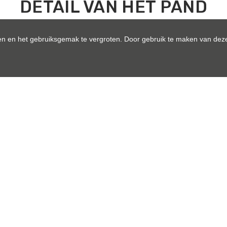
DETAIL VAN HET PAND
Indeling
Comfort
n en het gebruiksgemak te vergroten. Door gebruik te maken van deze
ttiende - Oogstwal 3/b16
Type constructie:
Tongeren
Renovatiejaar:
25H0424
Bouwlagen:
Verhuurd
Op verdieping:
Appartement
Algemene staat:
Onmiddellijk
Totale kosten:
Stad centrum