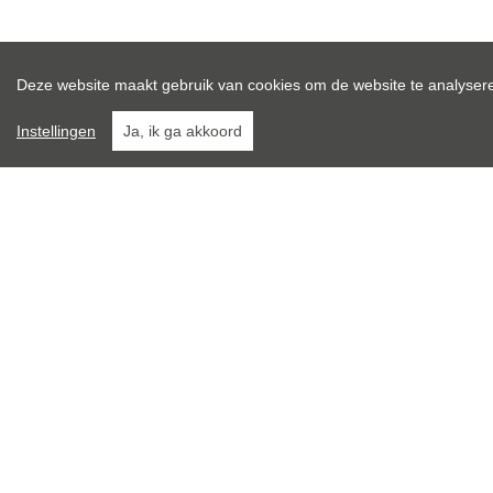
Algemeen
Deze website maakt gebruik van cookies om de website te analysere
Gratis schatting
Instellingen
Ja, ik ga akkoord
Algemeen
Adres:
Ach
Referentie:
Prijs:
Type:
Beschikbaar vanaf:
Ligging: