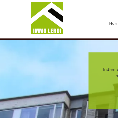
Menu overslaan en naar de inhoud gaan
Ho
Indien 
n