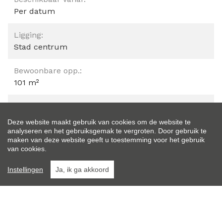
Per datum
Ligging:
Stad centrum
Bewoonbare opp.:
101 m²
Type constructie:
Traditioneel
Deze website maakt gebruik van cookies om de website te
analyseren en het gebruiksgemak te vergroten. Door gebruik te
maken van deze website geeft u toestemming voor het gebruik
Renovatiejaar:
van cookies.
2023
Instellingen
Ja, ik ga akkoord
Algemene staat:
Instapklaar
Totale kosten: