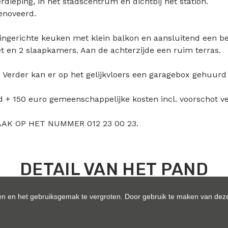
rdieping, in het stadscentrum en dichtbij het station.
enoveerd.
 ingerichte keuken met klein balkon en aansluitend een 
t en 2 slaapkamers. Aan de achterzijde een ruim terras.
g. Verder kan er op het gelijkvloers een garagebox gehuu
 + 150 euro gemeenschappelijke kosten incl. voorschot 
AK OP HET NUMMER 012 23 00 23.
DETAIL VAN HET PAND
n en het gebruiksgemak te vergroten. Door gebruik te maken van deze
Indeling
Comfort