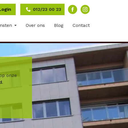
Login
012/23 00 23
ensten
Over ons
Blog
Contact
op onze
d
.