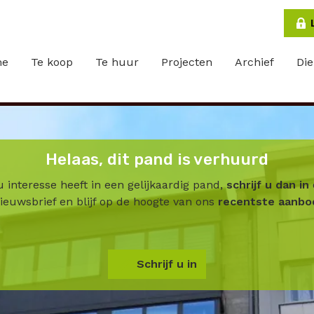
me
Te koop
Te huur
Projecten
Archief
Di
Helaas, dit pand is verhuurd
u interesse heeft in een gelijkaardig pand,
schrijf u dan in
ieuwsbrief en blijf op de hoogte van ons
recentste aanbo
Schrijf u in