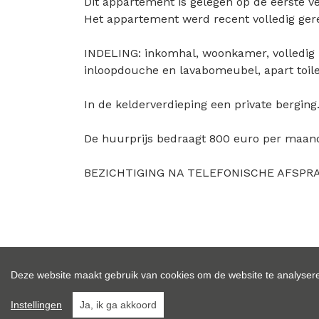
Dit appartement is gelegen op de eerste ve
Het appartement werd recent volledig ger
INDELING: inkomhal, woonkamer, volledig
inloopdouche en lavabomeubel, apart toile
In de kelderverdieping een private bergin
De huurprijs bedraagt 800 euro per maand
BEZICHTIGING NA TELEFONISCHE AFSPRA
Deze website maakt gebruik van cookies om de website te analysere
Algemeen
Gratis schatting
Instellingen
Ja, ik ga akkoord