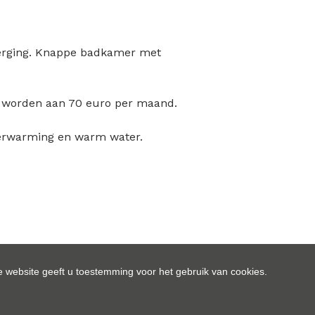
berging. Knappe badkamer met
rd worden aan 70 euro per maand.
verwarming en warm water.
 website geeft u toestemming voor het gebruik van cookies.
Wettelijke gegevens