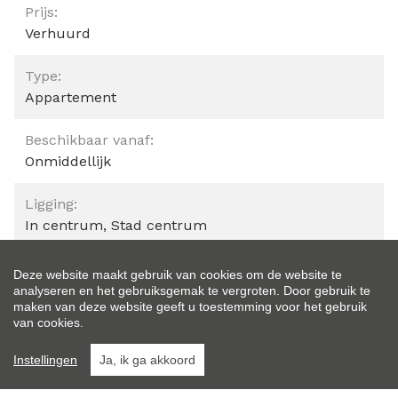
Prijs:
Verhuurd
Type:
Appartement
Beschikbaar vanaf:
Onmiddellijk
Ligging:
In centrum, Stad centrum
Bewoonbare opp.:
Deze website maakt gebruik van cookies om de website te
84 m²
analyseren en het gebruiksgemak te vergroten. Door gebruik te
maken van deze website geeft u toestemming voor het gebruik
van cookies.
Type constructie:
Traditioneel
Instellingen
Ja, ik ga akkoord
Renovatiejaar: