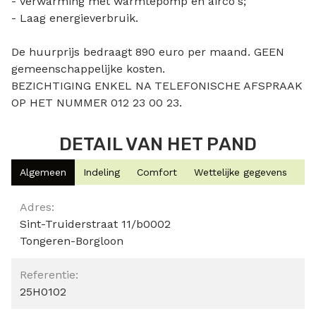
- Verwarming met warmtepomp en airco's;
- Laag energieverbruik.
De huurprijs bedraagt 890 euro per maand. GEEN
gemeenschappelijke kosten.
BEZICHTIGING ENKEL NA TELEFONISCHE AFSPRAAK
OP HET NUMMER 012 23 00 23.
DETAIL VAN HET PAND
Algemeen
Indeling
Comfort
Wettelijke gegevens
Algemeen
Adres:
Sint-Truiderstraat 11/b0002
Tongeren-Borgloon
Referentie:
25H0102