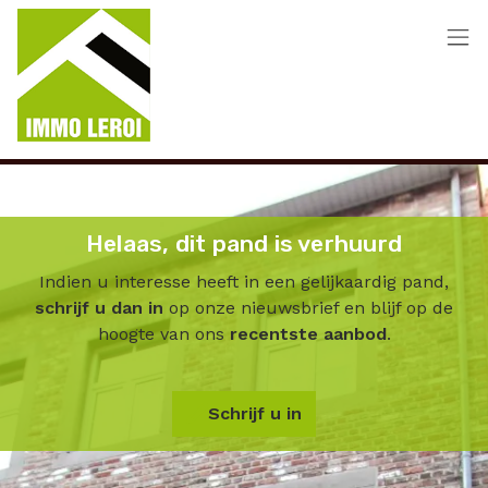
Menu overslaan en naar de inhoud gaan
Helaas, dit pand is verhuurd
Indien u interesse heeft in een gelijkaardig pand,
schrijf u dan in
op onze nieuwsbrief en blijf op de
hoogte van ons
recentste aanbod
.
Schrijf u in