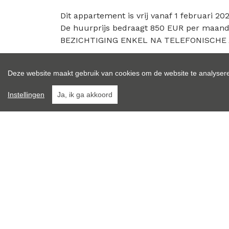
Dit appartement is vrij vanaf 1 februari 202
De huurprijs bedraagt 850 EUR per maand
BEZICHTIGING ENKEL NA TELEFONISCHE 
Deze website maakt gebruik van cookies om de website te analysere
Gratis schatting
Instellingen
Ja, ik ga akkoord
Algemeen
Algemeen
Adres:
Referentie:
Prijs: