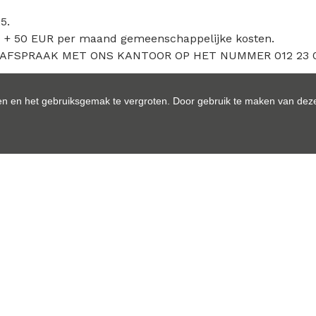
5.
 + 50 EUR per maand gemeenschappelijke kosten.
AFSPRAAK MET ONS KANTOOR OP HET NUMMER 012 23 0
n en het gebruiksgemak te vergroten. Door gebruik te maken van deze
DETAIL VAN HET PAND
Indeling
Comfort
Heuveldal 51/0302
Bewoonbare opp.:
Tongeren
Type constructie:
24H1163
Bouwjaar:
Verhuurd
Op verdieping: