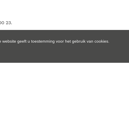
0 23.
 website geeft u toestemming voor het gebruik van cookies.
Wettelijke gegevens
99 m²
Traditioneel
2019
3