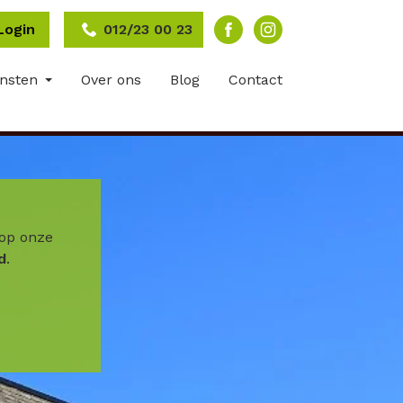
Login
012/23 00 23
ensten
Over ons
Blog
Contact
op onze
d
.