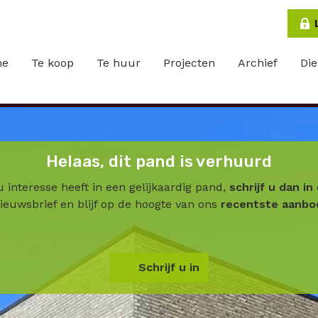
me
Te koop
Te huur
Projecten
Archief
Di
Helaas, dit pand is verhuurd
u interesse heeft in een gelijkaardig pand,
schrijf u dan in
ieuwsbrief en blijf op de hoogte van ons
recentste aanbo
Schrijf u in