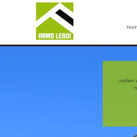
Menu overslaan en naar de inhoud gaan
Ho
Indien 
n