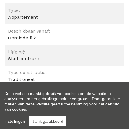
Type:
Appartement
Beschikbaar vanaf:
Onmiddellijk
Ligging:
Stad centrum
Type constructie:
Traditioneel
Bouwjaar:
Deze website maakt gebruik van cookies om de website te
analyseren en het gebruiksgemak te vergroten. Door gebruik te
1995
maken van deze website geeft u toestemming voor het gebruik
van cookies.
Op verdieping:
3
Instellingen
Ja, ik ga akkoord